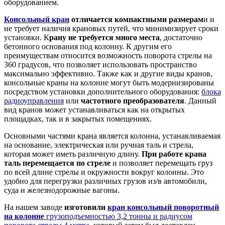
оборудованием.
Консольный кран
отличается компактными размерам
и и
не требует наличия крановых путей, что минимизирует сроки
установки. К
рану не требуется много места
, достаточно
бетонного основания под колонну. К другим его
преимуществам относится возможность поворота стрелы на
360 градусов, что позволяет использовать пространство
максимально эффективно. Также как и другие виды кранов,
консольные краны на колонне могут быть модернизированы
посредством установки дополнительного оборудования:
блока
радиоуправления
или
частотного преобразователя
. Данный
вид кранов может устанавливаться как на открытых
площадках, так и в закрытых помещениях.
Основными частями крана является колонна, устанавливаемая
на основание, электрическая или ручная таль и стрела,
которая может иметь различную длину.
При работе крана
таль перемещается по стреле
и позволяет перемещать груз
по всей длине стрелы и окружности вокруг колонны. Это
удобно для перегрузки различных грузов из/в автомобили,
суда и железнодорожные вагоны.
На нашем заводе
изготовили
кран консольный поворотный
на колонне
грузоподъемностью 3,2 тонны и радиусом