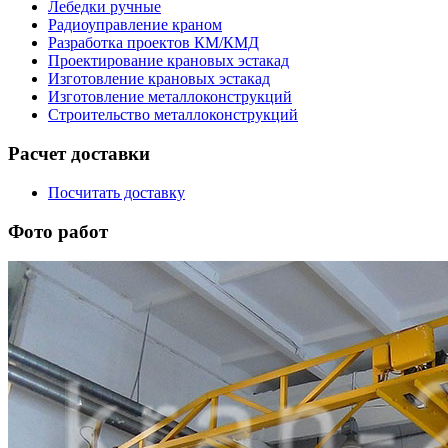
Лебедки ручные
Радиоуправление краном
Разработка проектов КМ/КМД
Проектирование крановых эстакад
Изготовление крановых эстакад
Изготовление металлоконструкций
Строительство металлоконструкций
Расчет доставки
Посчитать доставку
Фото работ