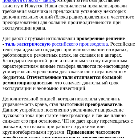
поворота стрелы 4 метра
, который затем был доставлен
клиенту в Иркутск. Наши специалисты проанализировали
требования заказчика и предложили установку некоторых
дополнительных опций (блока радиоуправления и частотного
преобразователя) для большей производительности при
эксплуатации крана.
Для работ с грузами использовали
проверенное решение
-
таль электрическую
российского производства
. Российские
тельфера идеально подходят при использовании на кранах,
работающих в ремонтных цехах, на складах и в ангарах.
Благодаря недорогой цене и отличным эксплуатационным
характеристикам данные тельфера являются по-настоящему
универсальным решением для заказчиков с ограниченным
бюджетом.
Отечественные тали отличаются большой
ремонтопригодностью
, что означает длительный срок
эксплуатации и экономию инвестиций.
Дополнительной опцией, которая позволила увеличить
управляемость крана, стал
частотный преобразователь
.
Данное устройство постепенно увеличивает напряжение
пускового тока при старте электромотора и так же плавно
снижает его при остановке. ЧП не дает крану перемещаться с
рывками, что важно при работе с хрупкими или
крупногабаритными грузами.
Применение частотного
преобразователя дает возможность точнее перемещать