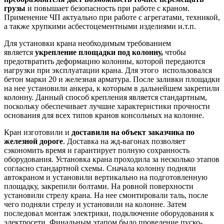
грузы
и повышает безопасность при работе с краном.
Применение ЧП актуально при работе с агрегатами, техникой,
а также хрупкими асбестоцементными изделиями и.т.п.
Для установки крана необходимым требованием
является
укрепление площадки под колонну,
чтобы
предотвратить деформацию колонны, которой передаются
нагрузки при эксплуатации крана. Для этого использовался
бетон марки 20 и железная арматура. После заливки площадки
на нее установили анкера, к которым в дальнейшем закрепили
колонну. Данный способ крепления является стандартным,
поскольку обеспечивает лучшие характеристики прочности
основания для всех типов кранов консольных на колонне.
Кран изготовили и
доставили на объект заказчика по
железной дороге
. Доставка на жд-вагонах позволяет
сэкономить время и гарантирует полную сохранность
оборудования. Установка крана проходила за несколько этапов
согласно стандартной схемы. Сначала колонну подняли
автокраном и установили вертикально на подготовленную
площадку, закрепили болтами. На ровной поверхности
установили стрелу крана. На нее смонтировали таль, после
чего подняли стрелу и установили на колонне. Затем
последовал монтаж электрики, подключение оборудования к
электросети. Финальным этапом было проведение пуско-