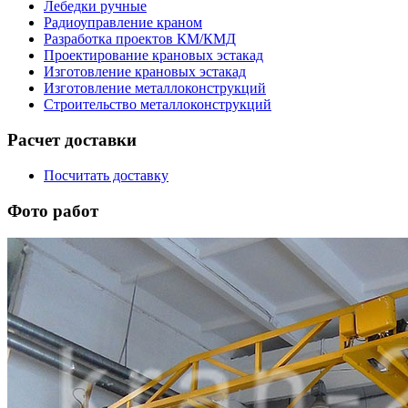
Лебедки ручные
Радиоуправление краном
Разработка проектов КМ/КМД
Проектирование крановых эстакад
Изготовление крановых эстакад
Изготовление металлоконструкций
Строительство металлоконструкций
Расчет доставки
Посчитать доставку
Фото работ