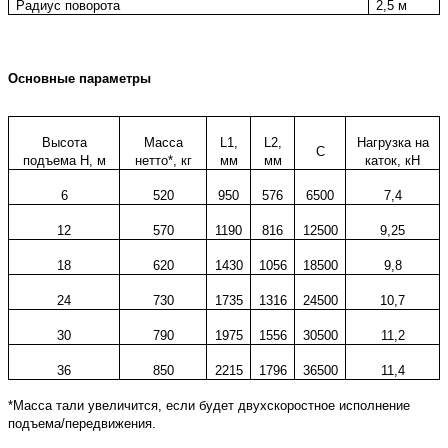
Радиус поворота
2,5 м
Основные параметры
Высота
Масса
L1,
L2,
Нагрузка на
С
подъема Н, м
нетто*, кг
мм
мм
каток, кН
6
520
950
576
6500
7,4
12
570
1190
816
12500
9,25
18
620
1430
1056
18500
9,8
24
730
1735
1316
24500
10,7
30
790
1975
1556
30500
11,2
36
850
2215
1796
36500
11,4
*Масса тали увеличится, если будет двухскоростное исполнение
подъема/передвижения.