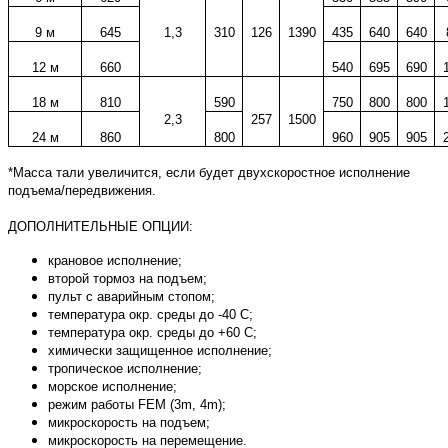
9 м
645
1,3
310
126
1390
435
640
640
12 м
660
540
695
690
18 м
810
590
750
800
800
2,3
257
1500
24 м
860
800
960
905
905
*Масса тали увеличится, если будет двухскоростное исполнение
подъема/передвижения.
ДОПОЛНИТЕЛЬНЫЕ ОПЦИИ:
крановое исполнение;
второй тормоз на подъем;
пульт с аварийным стопом;
температура окр. среды до -40 С;
температура окр. среды до +60 С;
химически защищенное исполнение;
тропическое исполнение;
морское исполнение;
режим работы FEM (3m, 4m);
микроскорость на подъем;
микроскорость на перемещение.