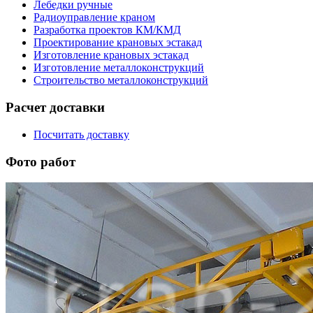
Лебедки ручные
Радиоуправление краном
Разработка проектов КМ/КМД
Проектирование крановых эстакад
Изготовление крановых эстакад
Изготовление металлоконструкций
Строительство металлоконструкций
Расчет доставки
Посчитать доставку
Фото работ