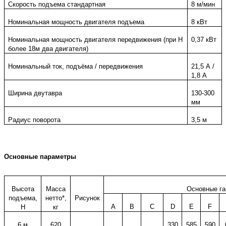
Скорость подъема стандартная
8 м/мин
Номинальная мощность двигателя подъема
8 кВт
Номинальная мощность двигателя передвижения (при H
0,37 кВт
более 18м два двигателя)
Номинальный ток, подъёма / передвижения
21,5 А /
1,8 А
Ширина двутавра
130-300
мм
Радиус поворота
3,5 м
Основные параметры
Высота
Масса
Основные га
подъема,
нетто*,
Рисунок
A
B
C
D
E
F
Н
кг
6 м
620
330
585
590